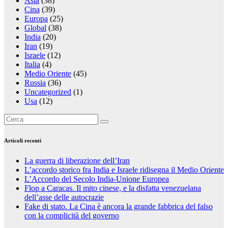
Asia
(38)
Cina
(39)
Europa
(25)
Global
(38)
India
(20)
Iran
(19)
Israele
(12)
Italia
(4)
Medio Oriente
(45)
Russia
(36)
Uncategorized
(1)
Usa
(12)
Articoli recenti
La guerra di liberazione dell’Iran
L’accordo storico fra India e Israele ridisegna il Medio Oriente
L’Accordo del Secolo India-Unione Europea
Flop a Caracas. Il mito cinese, e la disfatta venezuelana
dell’asse delle autocrazie
Fake di stato. La Cina è ancora la grande fabbrica del falso
con la complicità del governo