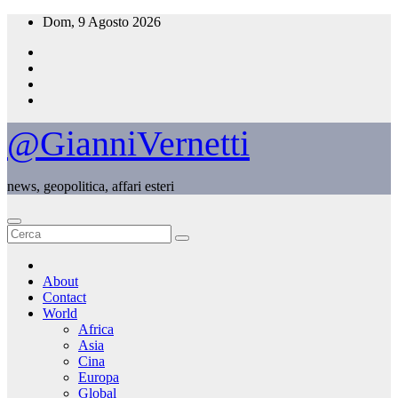
Salta
Dom, 9 Agosto 2026
al
contenuto
@GianniVernetti
news, geopolitica, affari esteri
About
Contact
World
Africa
Asia
Cina
Europa
Global