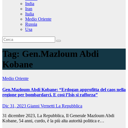
India
Iran
Italia
Medio Oriente
Russia
Usa
Tag:
Gen.Mazloum Abdi
Kobane
Medio Oriente
Gen.Mazloum Abdi Kobane: “Erdogan approfitta del caos nella
regione per bombardarci. E così l’Isis si rafforza”
Dic 31, 2023
Gianni Vernetti
La Repubblica
31 dicembre 2023, La Repubblica, Il Generale Mazloum Abdi
Kobane, 54 anni, curdo, è la più alta autorità politica e…